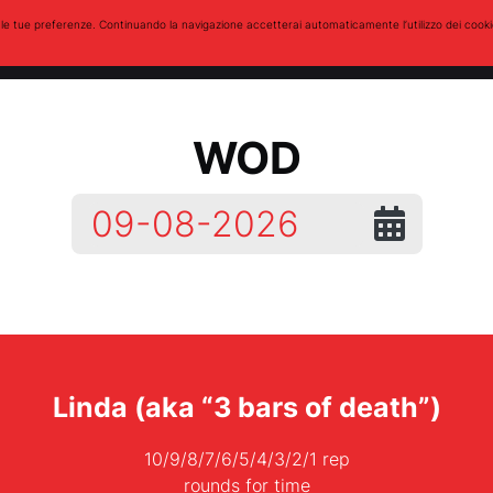
zare le tue preferenze. Continuando la navigazione accetterai automaticamente l’utilizzo dei cook
Staff
WOD
Post
Eventi
Foto
Multimedia
Con
WOD
Linda (aka “3 bars of death”)
10/9/8/7/6/5/4/3/2/1 rep
rounds for time