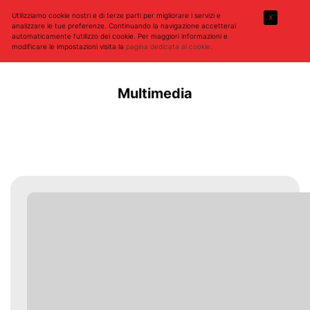
Utilizziamo cookie nostri e di terze parti per migliorare i servizi e
X
analizzare le tue preferenze. Continuando la navigazione accetterai
automaticamente l’utilizzo dei cookie. Per maggiori informazioni e
modificare le impostazioni visita la
pagina dedicata ai cookie
.
Multimedia